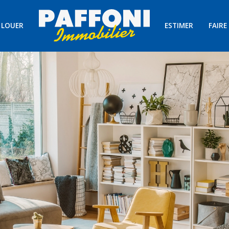
LOUER
ESTIMER
FAIRE
Voir les
2
annonces
uer
Estimer
BUDGET
immo pro