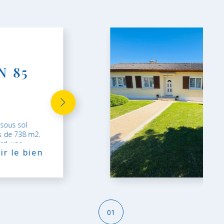
N 85
 sous sol
os de 738 m2.
rd, une
ir le bien
01