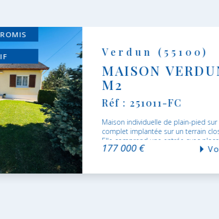
ROMIS
Verdun (55100)
IF
MAISON VERDU
M2
Réf : 251011-FC
Maison individuelle de plain-pied sur
complet implantée sur un terrain cl
Elle comprend une entrée avec placa
177 000 €
Vo
cuisine...