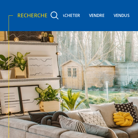
RECHERCHE
ACHETER
VENDRE
VENDUS
Acheter
Lo
TYPE DE BIEN
de l'ancien
de l'