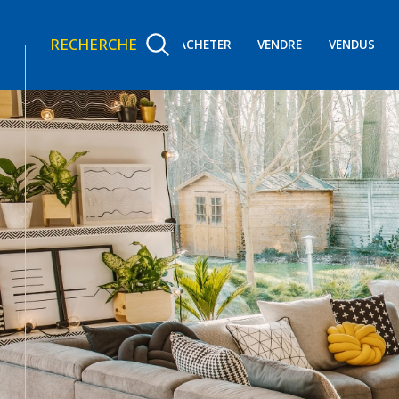
RECHERCHE
ACHETER
VENDRE
VENDUS
Acheter
Lo
TYPE DE BIEN
de l'ancien
de l'