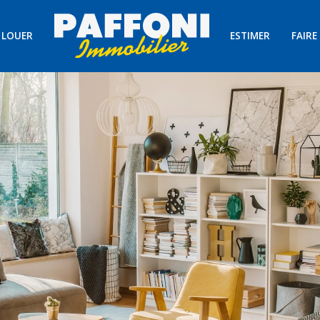
LOUER
ESTIMER
FAIRE
Voir les
19
annonces
uer
Estimer
BUDGET
immo pro