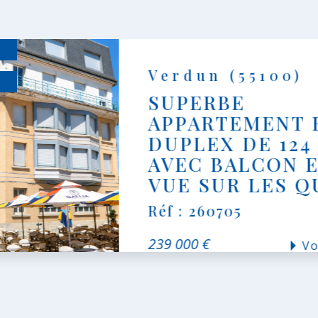
Verdun (55100)
É
SUPERBE
APPARTEMENT 
DUPLEX DE 124
AVEC BALCON 
VUE SUR LES Q
Réf : 260705
Idéalement situé aux 3ᵉ et 4ᵉ étages ,
239 000 €
Vo
appartement en duplex de 124 m² séd