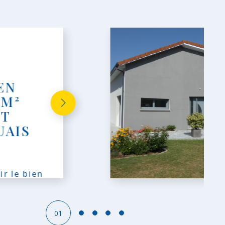
EN
 M²
ET
UAIS
 ce bel
ir le bien
uit par...
01